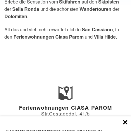
Erlebe die Sensation vom
Skifahren
auf den
Skipisten
der
Sella
Ronda
und die schönsten
Wandertouren
der
Dolomiten
.
All das und viel mehr erwartet dich in
San
Cassiano
, in
den
Ferienwohnungen
Ciasa
Parom
und
Villa
Hilde
.
Ferienwohnungen CIASA PAROM
Str.Costadedoi, 41/b
I-39030 SAN CASSIANO (BZ)
Die Website verwendet technische Cookies und Cookies von