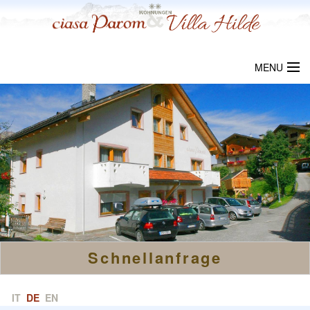
MENU
WILLKOMMEN
CIASA PAROM
VILLA HILDE
ORTSCHAFT
PREISE
Schnellanfrage
ANFRAGE
LINKS
IT
DE
EN