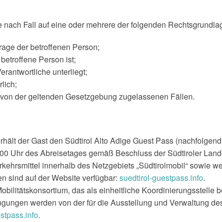
e nach Fall auf eine oder mehrere der folgenden Rechtsgrundla
age der betroffenen Person;
 betroffene Person ist;
erantwortliche unterliegt;
lich;
en von der geltenden Gesetzgebung zugelassenen Fällen.
lt der Gast den Südtirol Alto Adige Guest Pass (nachfolgend 
:00 Uhr des Abreisetages gemäß Beschluss der Südtiroler Landes
rkehrsmittel innerhalb des Netzgebiets „Südtirolmobil“ sowie we
nen sind auf der Website verfügbar:
suedtirol-guestpass.info
.
Mobilitätskonsortium, das als einheitliche Koordinierungsstell
ngen werden von der für die Ausstellung und Verwaltung des Gu
stpass.info
.