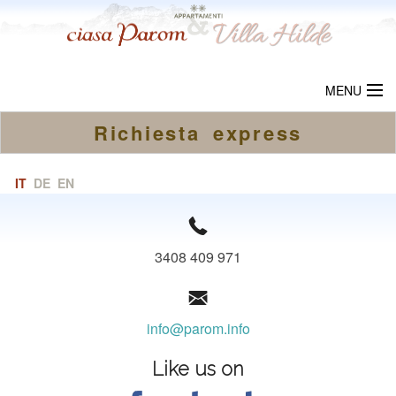
MENU
Richiesta express
BENVENUTO
CIASA PAROM
IT
DE
EN
VILLA HILDE
LOCALITÀ
3408 409 971
PREZZI
info@parom.info
RICHIESTA
Like us on
LINKS